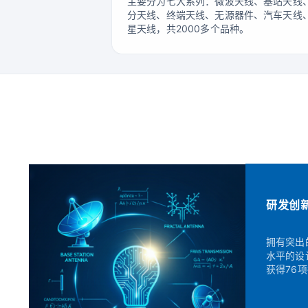
主要分为七大系列：微波天线、基站天线
分天线、终端天线、无源器件、汽车天线
星天线，共2000多个品种。
研发创
拥有突出
水平的设
获得76项