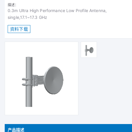
描述：
0.3m Ultra High Performance Low Profile Antenna,
single,17.1~17.3 GHz
资料下载
产品描述