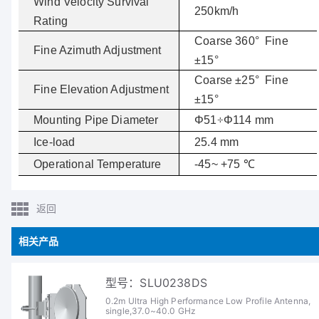
Wind Velocity Survival
250km/h
Rating
Coarse 360°
Fine
Fine Azimuth Adjustment
±15°
Coarse ±25°
Fine
Fine Elevation Adjustment
±15°
Mounting Pipe Diameter
Φ51
÷
Φ
114 mm
Ice-load
25.4 mm
Operational Temperature
-45~ +75 ℃
返回
相关产品
型号：SLU0238DS
0.2m Ultra High Performance Low Profile Antenna,
single,37.0~40.0 GHz