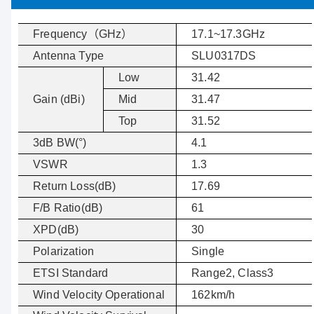
Frequency
（
GHz
）
17.1~17.3GHz
Antenna Type
SLU0317DS
Low
31.42
Gain (dBi)
Mid
31.47
Top
31.52
3dB BW(°)
4.1
VSWR
1.3
Return Loss(dB)
17.69
F/B Ratio(dB)
61
XPD(dB)
30
Polarization
Single
ETSI Standard
Range2, Class3
Wind Velocity Operational
162km/h