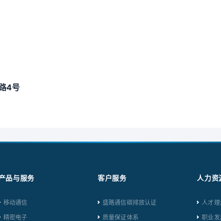
路
4
号
产品与服务
客户服务
人力资
移动通信
盛路通信碳排放认证
人才理
精密电子
质量保证体系
职业发